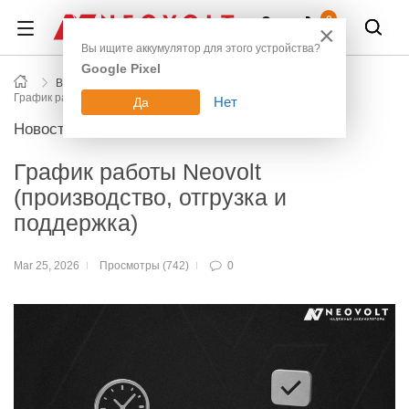
Войти
0
×
Вы ищите аккумулятор для этого устройства?
Google Pixel
Все новости блога
График работы Neovolt (производство, отгрузка и поддержка)
Нет
Да
Новости
График работы Neovolt
(производство, отгрузка и
поддержка)
Mar 25, 2026
Просмотры (742)
0