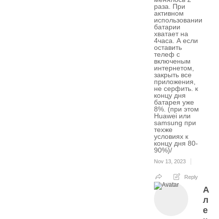
раза. При
активном
использовании
батарии
хватает на
4часа. А если
оставить
телеф с
включеным
интернетом,
закрыть все
приложения,
не серфить. к
концу дня
батарея уже
8%. (при этом
Huawei или
samsung при
техже
условиях к
концу дня 80-
90%)/
Nov 13, 2023
Reply
А
л
е