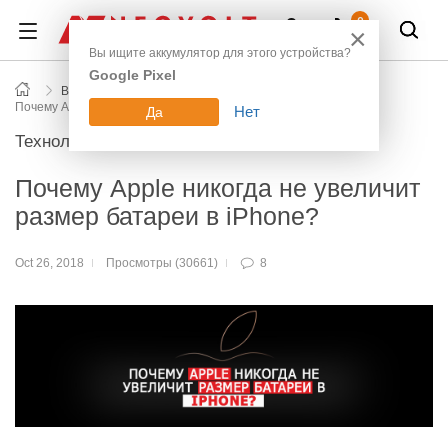
Войти
0
×
Вы ищите аккумулятор для этого устройства?
Google Pixel
Все новости блога
Почему Apple никогда не увеличит размер батареи в iPhone?
Нет
Да
Технологии
Почему Apple никогда не увеличит
размер батареи в iPhone?
Oct 26, 2018
Просмотры (30661)
8