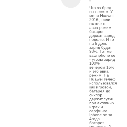
Что за бред
вы несете. У
меня Huawei
2016г, если
включить
авиа режим -
батарея
держит заряд
неделю. И то
на 5 день
заряд будит
98%. Тот же
ваш iphone se
- утром заряд
100%,
вечером 16%
и это авиа
режим. На
Huawei телеф
использовался
как игровой,
батарея до
сихпор
держит сутки
при активных
играх и
серфинге.
Iphone se за
4года
батарея
менялось 2