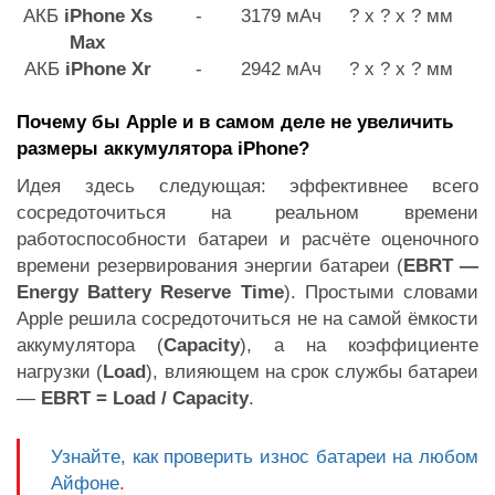
АКБ
iPhone Xs
-
3179 мАч
? x ? x ? мм
Max
АКБ
iPhone Xr
-
2942 мАч
? x ? x ? мм
Почему бы Apple и в самом деле не увеличить
размеры аккумулятора iPhone?
Идея здесь следующая: эффективнее всего
сосредоточиться на реальном времени
работоспособности батареи и расчёте оценочного
времени резервирования энергии батареи (
EBRT —
Energy Battery Reserve Time
). Простыми словами
Apple решила сосредоточиться не на самой ёмкости
аккумулятора (
Capacity
), а на коэффициенте
нагрузки (
Load
), влияющем на срок службы батареи
—
EBRT = Load / Capacity
.
Узнайте, как проверить износ батареи на любом
Айфоне
.