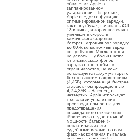
обвинении Apple в
запланированном
устаревании. - В-третьих,
Apple внедрила функцию
оптимизированной зарядки,
как в ноутбуках, начиная с iOS
13 и выше, которая позволяет
уменьшить скорость
химического старения
батареи, ограничивая зарядку
до 80%, когда полный заряд
не требуется. Могла этого и
не делать — у большинства
китайских смартфонов
зарядка не то чтобы не
ограничивается, но даже
используются аккумуляторы с
более высоким напряжением
(4,45В), которые ещё быстрее
стареют, чем традиционные
4,2-4,35В. - Наконец, в-
четвёртых, Apple использует
технологии управления
производительностью для
предотвращения
неожиданного отключения
iPhone из-за недостаточной
мощности батареи (и
поплатилась за это
судебными исками, но сам
факт, как компания пыталась
продлить срок службы