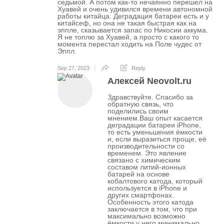
седьмой. А потом как-то нечаянно перешел на
Хуавей и очень удивился времени автономной
работы китайца. Деградация батареи есть и у
китайсеф, но она не такая быстрая как на
эппле, сказывается запас по Никосии аккума.
Я не топлю за Хуавей, а просто с какого то
момента перестал ходить на Поле чудес от
Эппл.
Sep 27, 2023
Reply
Алексей Neovolt.ru
Здравствуйте. Спасибо за
обратную связь, что
поделились своим
мнением.Ваш опыт касается
деградации батареи iPhone,
то есть уменьшения ёмкости
и, если выразиться проще, её
производительности со
временем. Это явление
связано с химическим
составом литий-ионных
батарей на основе
кобалтового катода, который
используется в iPhone и
других смартфонах.
Особенность этого катода
заключается в том, что при
максимально возможно
ёмкости у него минимально