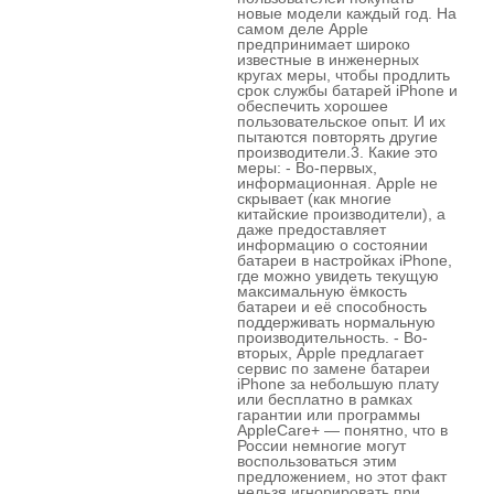
новые модели каждый год. На
самом деле Apple
предпринимает широко
известные в инженерных
кругах меры, чтобы продлить
срок службы батарей iPhone и
обеспечить хорошее
пользовательское опыт. И их
пытаются повторять другие
производители.3. Какие это
меры: - Во-первых,
информационная. Apple не
скрывает (как многие
китайские производители), а
даже предоставляет
информацию о состоянии
батареи в настройках iPhone,
где можно увидеть текущую
максимальную ёмкость
батареи и её способность
поддерживать нормальную
производительность. - Во-
вторых, Apple предлагает
сервис по замене батареи
iPhone за небольшую плату
или бесплатно в рамках
гарантии или программы
AppleCare+ — понятно, что в
России немногие могут
воспользоваться этим
предложением, но этот факт
нельзя игнорировать при