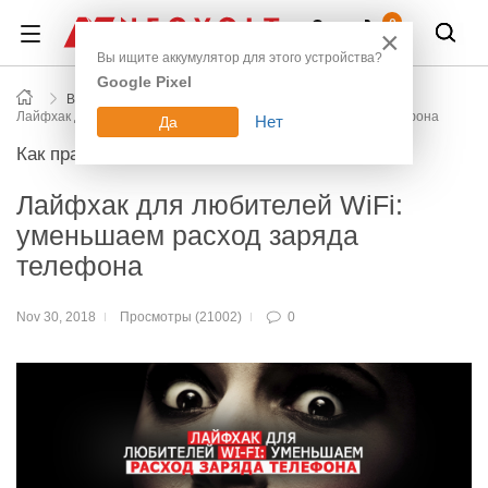
Войти
0
×
Вы ищите аккумулятор для этого устройства?
Google Pixel
Все новости блога
Лайфхак для любителей WiFi: уменьшаем расход заряда телефона
Нет
Да
Как правильно
Лайфхак для любителей WiFi:
уменьшаем расход заряда
телефона
Nov 30, 2018
Просмотры (21002)
0