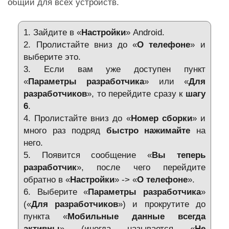
общий для всех устройств.
1. Зайдите в «
Настройки
» Android.
2. Пролистайте вниз до «
О телефоне
» и
выберите это.
3. Если вам уже доступен пункт
«
Параметры разработчика
» или «
Для
разработчиков
», то перейдите сразу к
шагу
6
.
4. Пролистайте вниз до «
Номер сборки
» и
много раз подряд
быстро нажимайте
на
него.
5. Появится сообщение «
Вы теперь
разработчик
», после чего перейдите
обратно в «
Настройки
» -> «
О телефоне
».
6. Выберите «
Параметры разработчика
»
(«
Для разработчиков
») и прокрутите до
пункта «
Мобильные данные всегда
активны
» (иногда называется «
Не