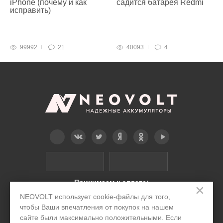
iPhone (почему и как
садится батарея Redmi
исправить)
99992
21
40093
4
Telegram
Вконтакте
Twitter
Дзен
OK
YouTube
Принимаем к оплате:
×
NEOVOLT использует cookie-файлы для того,
Интернет-магазин
чтобы Ваши впечатления от покупок на нашем
сайте были максимально положительными. Если