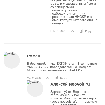
как раз это и делаем, отсекая
модели с завышенным float и
со свинцовыми
температурными
подбодрителями — их
проверяет наш НИОКР, и в
номенклатуру каталога они не
попадают.
Feb 10, 2026
Reply
Роман
В бесперебойнике EATON стоят 3 свинцовые
АКБ 12В 7,2Ач последовательно. Вопрос:
Можно ли их заменить на LiFePO4?
Mar 2, 2026
Reply
Алексей Neovolt.ru
Здравствуйте. Вероятнее
всего можно. Уточните
модель. Или пришлите запрос
через neovolt.ru/q — поможем
Вам и бесплатно