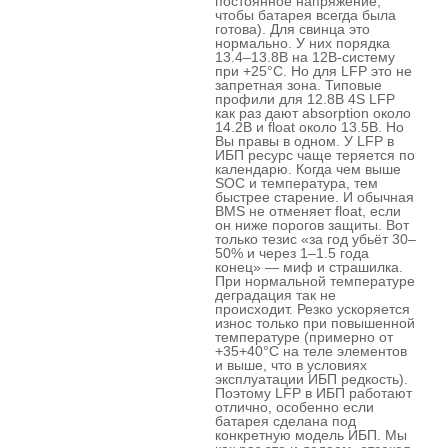
постоянное напряжение,
чтобы батарея всегда была
готова). Для свинца это
нормально. У них порядка
13.4–13.8В на 12В-систему
при +25°C. Но для LFP это не
запретная зона. Типовые
профили для 12.8В 4S LFP
как раз дают absorption около
14.2В и float около 13.5В. Но
Вы правы в одном. У LFP в
ИБП ресурс чаще теряется по
календарю. Когда чем выше
SOC и температура, тем
быстрее старение. И обычная
BMS не отменяет float, если
он ниже порогов защиты. Вот
только тезис «за год убьёт 30–
50% и через 1–1.5 года
конец» — миф и страшилка.
При нормальной температуре
деградация так не
происходит. Резко ускоряется
износ только при повышенной
температуре (примерно от
+35+40°C на теле элементов
и выше, что в условиях
эксплуатации ИБП редкость).
Поэтому LFP в ИБП работают
отлично, особенно если
батарея сделана под
конкретную модель ИБП. Мы