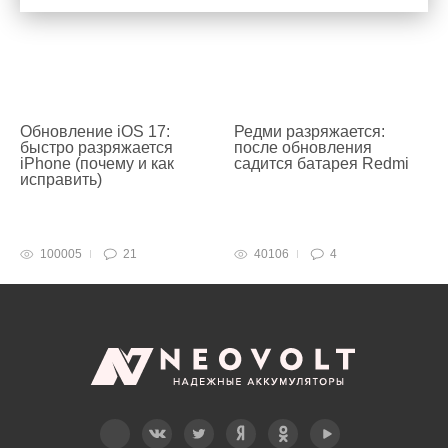
Обновление iOS 17:
Редми разряжается:
быстро разряжается
после обновления
iPhone (почему и как
садится батарея Redmi
исправить)
100005
21
40106
4
Telegram
Вконтакте
Twitter
Дзен
OK
YouTube