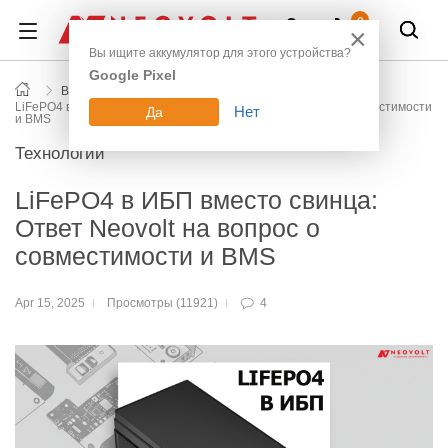
Войти
0
×
Вы ищите аккумулятор для этого устройства?
Google Pixel
Все новости блога
LiFePO4 в ИБП вместо свинца: Ответ Neovolt на вопрос о совместимости
Нет
Да
и BMS
Технологии
LiFePO4 в ИБП вместо свинца:
Ответ Neovolt на вопрос о
совместимости и BMS
Apr 15, 2025
Просмотры (11921)
4