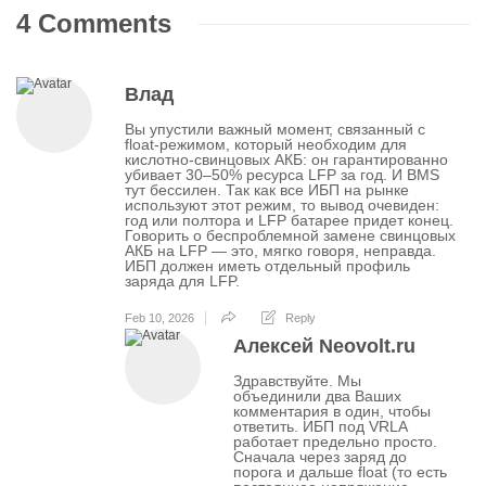
4 Comments
Влад
Вы упустили важный момент, связанный с
float-режимом, который необходим для
кислотно-свинцовых АКБ: он гарантированно
убивает 30–50% ресурса LFP за год. И BMS
тут бессилен. Так как все ИБП на рынке
используют этот режим, то вывод очевиден:
год или полтора и LFP батарее придет конец.
Говорить о беспроблемной замене свинцовых
АКБ на LFP — это, мягко говоря, неправда.
ИБП должен иметь отдельный профиль
заряда для LFP.
Feb 10, 2026
Reply
Алексей Neovolt.ru
Здравствуйте. Мы
объединили два Ваших
комментария в один, чтобы
ответить. ИБП под VRLA
работает предельно просто.
Сначала через заряд до
порога и дальше float (то есть