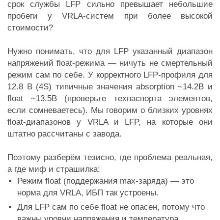
срок службы LFP сильно превышает небольшие
пробеги у VRLA-систем при более высокой
стоимости?
Нужно понимать, что для LFP указанный диапазон
напряжений float-режима — ничуть не смертельный
режим сам по себе. У корректного LFP-профиля для
12.8 В (4S) типичные значения absorption ~14.2В и
float ~13.5В (проверьте техпаспорта элементов,
если сомневаетесь). Мы говорим о близких уровнях
float-диапазонов у VRLA и LFP, на которые они
штатно рассчитаны с завода.
Поэтому разберём тезисно, где проблема реальная,
а где миф и страшилка:
Режим float (поддержания max-заряда) — это
норма для VRLA, ИБП так устроены.
Для LFP сам по себе float не опасен, потому что
важны уровни напряжения и температура.